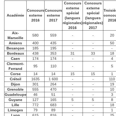
Concours
Concours
externe
externe
Concours
Concours
Troisi
spécial
spécial
Académie
externe
externe
conco
(langues
(langues
2016
2017
201
régionales)
régionales)
2016
2017
Aix-
580
559
-
-
20
Marseille
Amiens
400
435
-
-
50
Besançon
185
195
-
-
-
Bordeaux
438
353
31
33
18
Caen
174
174
-
-
4
Clermont-
95
110
-
-
5
Ferrand
Corse
14
14
15
15
1
Créteil
1635
1 600
-
-
110
Dijon
301
264
-
-
19
Grenoble
555
470
-
-
10
Guadeloupe
46
51
-
-
3
Guyane
127
165
5
5
8
Lille
772
683
-
-
18
Limoges
79
89
-
-
1
Lyon
615
816
-
-
25