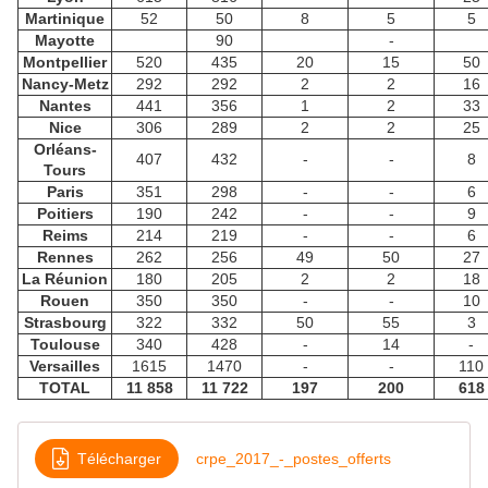
Martinique
52
50
8
5
5
Mayotte
90
-
Montpellier
520
435
20
15
50
Nancy-Metz
292
292
2
2
16
Nantes
441
356
1
2
33
Nice
306
289
2
2
25
Orléans-
407
432
-
-
8
Tours
Paris
351
298
-
-
6
Poitiers
190
242
-
-
9
Reims
214
219
-
-
6
Rennes
262
256
49
50
27
La Réunion
180
205
2
2
18
Rouen
350
350
-
-
10
Strasbourg
322
332
50
55
3
Toulouse
340
428
-
14
-
Versailles
1615
1470
-
-
110
TOTAL
11 858
11 722
197
200
618
Télécharger
crpe_2017_-_postes_offerts