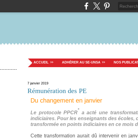
ACCUEIL
ADHÉRER AU SE-UNSA
NOS PUBLICA
7 janvier 2019
Rémunération des PE
Du changement en janvier
*
Le protocole PPCR
a acté une transformat
indiciaires. Pour les enseignants des écoles, c’
transformée en points indiciaires en ce mois d
Cette transformation aurait dû intervenir en ja