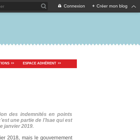
Connexion
+
Créer mon blog
TIONS
ESPACE ADHÉRENT
ion des indemnités en points
est une partie de l’Isae qui est
e janvier 2019.
nvier 2018, mais le gouvernement