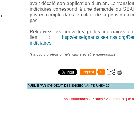
avait décalé son application d’un an. La transfo
indiciaires correspond à une demande du SE-Uns
pris en compte dans le calcul de la pension alo
es
pas.
Retrouvez les nouvelles grilles indiciaires e
lien :
http://enseignants.se-unsa.org/R
indiciaires
*Parcours professionnels, carrières et rémunérations
Repost
0
PUBLIÉ PAR SYNDICAT DES ENSEIGNANTS-UNSA 92
<< Evaluations CP phase 2
Communiqué d