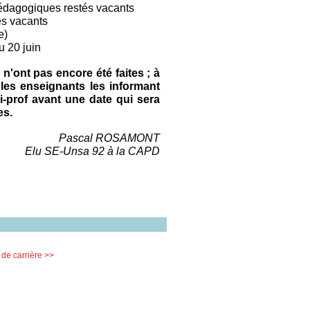
 pédagogiques restés vacants
és vacants
e)
u 20 juin
 n'ont pas encore été faites ; à
es enseignants les informant
i-prof avant une date qui sera
es.
Pascal ROSAMONT
Elu SE-Unsa 92 à la CAPD
de carrière >>