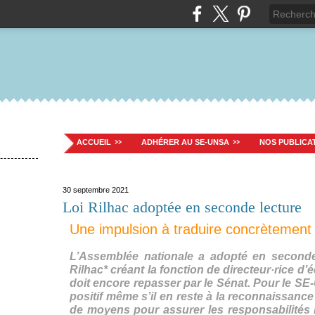
ACCUEIL
ADHÉRER AU SE-UNSA
NOS PUBLICA
30 septembre 2021
Loi Rilhac adoptée en seconde lecture
Une impulsion à traduire concrètement
L’Assemblée nationale a adopté en seconde 
Rilhac* créant la fonction de directeur·rice d’
doit encore repasser par le Sénat. Pour le SE
positif même s’il en reste à la reconnaissance
de moyens pour assurer les responsabilités li