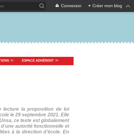
Connexion
+
Créer mon blog
TIONS
ESPACE ADHÉRENT
lecture la proposition de loi
école le 29 septembre 2021. Elle
-Unsa, ce texte est globalement
 d’une autorité fonctionnelle et
ées à la direction d’école. En