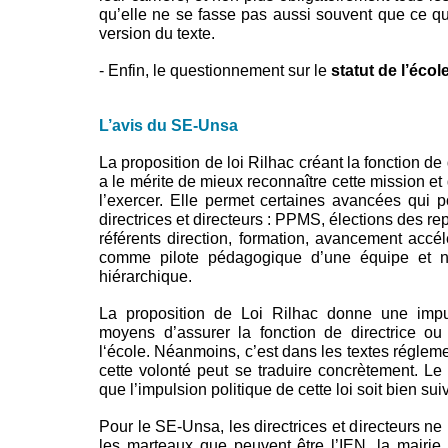
qu’elle ne se fasse pas aussi souvent que ce qu
version du texte.
- Enfin, le questionnement sur le
statut de l’écol
L’avis du SE-Unsa
La proposition de loi Rilhac créant la fonction de 
a le mérite de mieux reconnaître cette mission e
l’exercer. Elle permet certaines avancées qui po
directrices et directeurs : PPMS, élections des r
référents direction, formation, avancement accél
comme pilote pédagogique d’une équipe et ne
hiérarchique.
La proposition de Loi Rilhac donne une impul
moyens d’assurer la fonction de directrice ou
l‘école. Néanmoins, c’est dans les textes régleme
cette volonté peut se traduire concrètement. L
que l’impulsion politique de cette loi soit bien su
Pour le SE-Unsa, les directrices et directeurs ne
les marteaux que peuvent être l’IEN, la mairie,