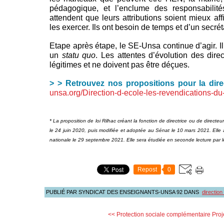
pédagogique, et l’enclume des responsabilités
attendent que leurs attributions soient mieux af
les exercer. Ils ont besoin de temps et d’un secréta
Etape après étape, le SE-Unsa continue d’agir. Il
un
statu quo
. Les attentes d’évolution des direc
légitimes et ne doivent pas être déçues.
> > Retrouvez nos propositions pour la dire
unsa.org/Direction-d-ecole-les-revendications-
* La proposition de loi Rilhac créant la fonction de directrice ou de directe
le 24 juin 2020, puis modifiée et adoptée au Sénat le 10 mars 2021. Elle
nationale le 29 septembre 2021. Elle sera étudiée en seconde lecture par 
Repost
0
PUBLIÉ PAR SYNDICAT DES ENSEIGNANTS-UNSA 92
DANS
direction
<< Protection sociale complémentaire
Proj