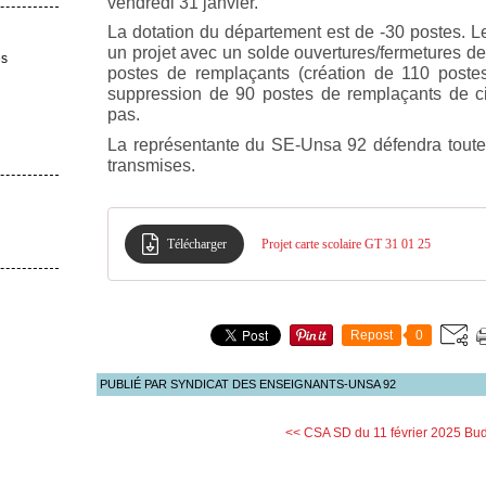
vendredi 31 janvier.
La dotation du département est de -30 postes. 
un projet avec un solde ouvertures/fermetures de 
es
postes de remplaçants (création de 110 poste
suppression de 90 postes de remplaçants de cir
pas.
La représentante du SE-Unsa 92 défendra toutes
transmises.
Télécharger
Projet carte scolaire GT 31 01 25
Repost
0
PUBLIÉ PAR SYNDICAT DES ENSEIGNANTS-UNSA 92
<< CSA SD du 11 février 2025
Bud