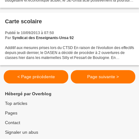
budgétaire et économique actuel, le SE-Unsa acte positivement la poursuite
de l’attribution des moyens supplémentaires...
Carte scolaire
Publié le 10/09/2013 à 07:50
Par
Syndicat des Enseignants-Unsa 92
Additif aux mesures prises lors du CTSD En raison de l'évolution des effectifs
depuis jeudi dernier, le DASEN a décidé de procéder à 2 ouvertures de
classes hier dans les maternelles Silly et Fessart de Boulogne. En
contrepartie 2 postes de brigade ont...
< Page précédente
Page suivante >
Hébergé par Overblog
Top articles
Pages
Contact
Signaler un abus