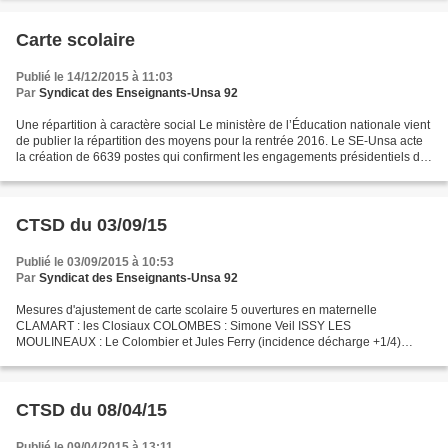
Carte scolaire
Publié le 14/12/2015 à 11:03
Par
Syndicat des Enseignants-Unsa 92
Une répartition à caractère social Le ministère de l’Éducation nationale vient
de publier la répartition des moyens pour la rentrée 2016. Le SE-Unsa acte
la création de 6639 postes qui confirment les engagements présidentiels de
54000 sur le quinquennat....
CTSD du 03/09/15
Publié le 03/09/2015 à 10:53
Par
Syndicat des Enseignants-Unsa 92
Mesures d'ajustement de carte scolaire 5 ouvertures en maternelle
CLAMART : les Closiaux COLOMBES : Simone Veil ISSY LES
MOULINEAUX : Le Colombier et Jules Ferry (incidence décharge +1/4)
NANTERRE : Maxime Gorki 5 ouvertures en élémentaire et 1 fermeture...
CTSD du 08/04/15
Publié le 09/04/2015 à 13:11