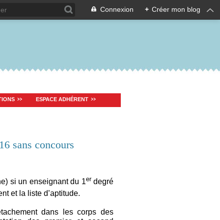
Connexion
+
Créer mon blog
TIONS
ESPACE ADHÉRENT
16 sans concours
er
rne) si un enseignant du 1
degré
t et la liste d’aptitude.
tachement dans les corps des