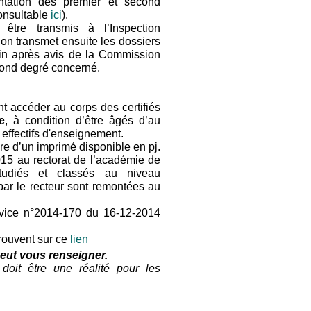
entation des premier et second
onsultable
ici
).
t être transmis à l’Inspection
on transmet ensuite les dossiers
juin après avis de la Commission
econd degré concerné.
nt accéder au corps des certifiés
e
, à condition d’être âgés d’au
 effectifs d'enseignement.
ire d’un imprimé disponible en pj.
2015 au rectorat de l’académie de
étudiés et classés au niveau
ar le recteur sont remontées au
rvice n°2014-170 du 16-12-2014
trouvent sur ce
lien
eut vous renseigner.
doit être une réalité pour les