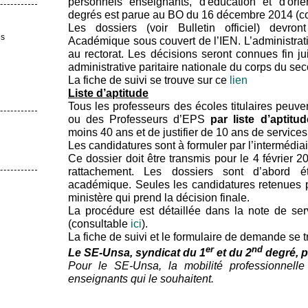
personnels enseignants, d'éducation et d'ori
degrés est parue au BO du 16 décembre 2014 (c
Les dossiers (voir Bulletin officiel) devron
es
Académique sous couvert de l’IEN. L’administrati
au rectorat. Les décisions seront connues fin 
administrative paritaire nationale du corps du s
La fiche de suivi se trouve sur ce
lien
Liste d’aptitude
Tous les professeurs des écoles titulaires peuve
ou des Professeurs d’EPS
par liste d’aptitud
moins 40 ans et de justifier de 10 ans de services
Les candidatures sont à formuler par l’intermédia
Ce dossier doit être transmis pour le 4 février 
rattachement. Les dossiers sont d’abord 
académique. Seules les candidatures retenues p
ministère qui prend la décision finale.
La procédure est détaillée dans la note de se
(consultable
ici
).
La fiche de suivi et le formulaire de demande se 
er
nd
Le SE-Unsa, syndicat du 1
et du 2
degré, p
Pour le SE-Unsa, la mobilité professionnelle 
enseignants qui le souhaitent.