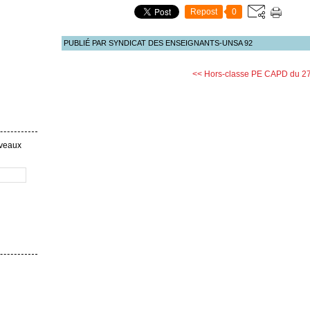
Repost
0
PUBLIÉ PAR SYNDICAT DES ENSEIGNANTS-UNSA 92
<< Hors-classe PE
CAPD du 27
uveaux