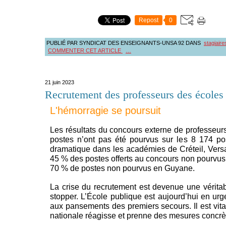
Repost
0
PUBLIÉ PAR SYNDICAT DES ENSEIGNANTS-UNSA 92
DANS
stagiaire
COMMENTER CET ARTICLE
…
21 juin 2023
Recrutement des professeurs des écoles
L'hémorragie se poursuit
Les résultats du concours externe de professeur
postes n’ont pas été pourvus sur les 8 174 pos
dramatique dans les académies de Créteil, Versa
45 % des postes offerts au concours non pourvus à
70 % de postes non pourvus en Guyane.
La crise du recrutement est devenue une vérita
stopper. L’École publique est aujourd’hui en urg
aux pansements des premiers secours. Il est vita
nationale réagisse et prenne des mesures concrèt