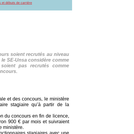
s et débuts de carrière
ours soient recrutés au niveau
he le SE-Unsa considère comme
e soient pas recrutés comme
oncours.
ale et des concours, le ministère
ire stagiaire qu’à partir de la
n du concours en fin de licence,
iron 900 € par mois et suivraient
 ministère.
nctionnaires stagiaires avec une