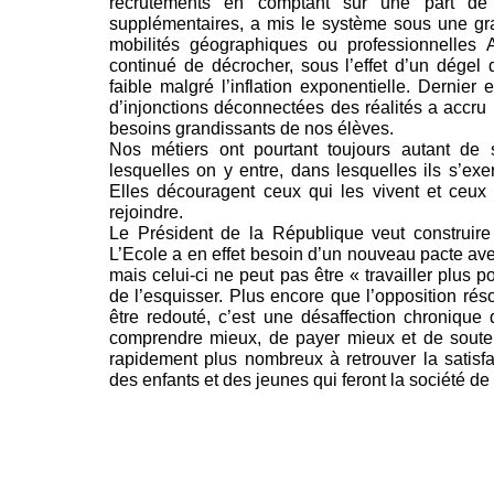
recrutements en comptant sur une part de c
supplémentaires, a mis le système sous une gra
mobilités géographiques ou professionnelles A
continué de décrocher, sous l’effet d’un dégel 
faible malgré l’inflation exponentielle. Dernier
d’injonctions déconnectées des réalités a accru 
besoins grandissants de nos élèves.
Nos métiers ont pourtant toujours autant de
lesquelles on y entre, dans lesquelles ils s’exe
Elles découragent ceux qui les vivent et ceux
rejoindre.
Le Président de la République veut construire
L’Ecole a en effet besoin d’un nouveau pacte ave
mais celui-ci ne peut pas être « travailler plus 
de l’esquisser. Plus encore que l’opposition réso
être redouté, c’est une désaffection chronique 
comprendre mieux, de payer mieux et de soute
rapidement plus nombreux à retrouver la satisfac
des enfants et des jeunes qui feront la société d