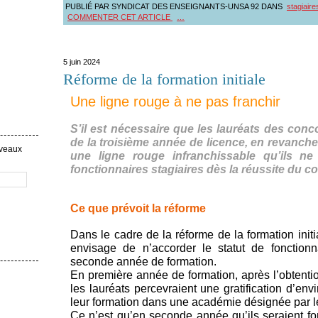
PUBLIÉ PAR SYNDICAT DES ENSEIGNANTS-UNSA 92
DANS
stagiaire
COMMENTER CET ARTICLE
…
5 juin 2024
Réforme de la formation initiale
Une ligne rouge à ne pas franchir
S’il est nécessaire que les lauréats des conc
de la troisième année de licence, en revanc
uveaux
une ligne rouge infranchissable qu’ils n
fonctionnaires stagiaires dès la réussite du c
Ce que prévoit la réforme
Dans le cadre de la réforme de la formation initi
envisage de n’accorder le statut de fonctionna
seconde année de formation.
En première année de formation, après l’obtentio
les lauréats percevraient une gratification d’env
leur formation dans une académie désignée par le
Ce n’est qu’en seconde année qu’ils seraient fo