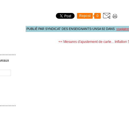
Repost
0
PUBLIÉ PAR SYNDICAT DES ENSEIGNANTS-UNSA 92
DANS
stagiaire
<< Mesures d'ajustement de carte...
Inflation 
uveaux