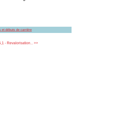
s et débuts de carrière
5,1 - Revalorisation... >>