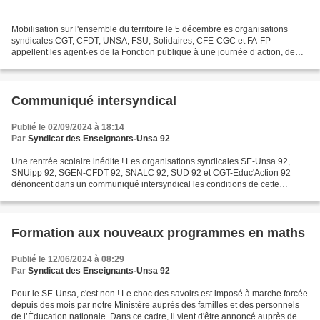
Mobilisation sur l'ensemble du territoire le 5 décembre es organisations
syndicales CGT, CFDT, UNSA, FSU, Solidaires, CFE-CGC et FA-FP
appellent les agent·es de la Fonction publique à une journée d’action, de
rassemblements, de manifestations et de grève...
Communiqué intersyndical
Publié le 02/09/2024 à 18:14
Par
Syndicat des Enseignants-Unsa 92
Une rentrée scolaire inédite ! Les organisations syndicales SE-Unsa 92,
SNUipp 92, SGEN-CFDT 92, SNALC 92, SUD 92 et CGT-Educ'Action 92
dénoncent dans un communiqué intersyndical les conditions de cette
rentrée inédite. Elles ont déposé un préavis de...
Formation aux nouveaux programmes en maths
Publié le 12/06/2024 à 08:29
Par
Syndicat des Enseignants-Unsa 92
Pour le SE-Unsa, c'est non ! Le choc des savoirs est imposé à marche forcée
depuis des mois par notre Ministère auprès des familles et des personnels
de l’Éducation nationale. Dans ce cadre, il vient d'être annoncé auprès des