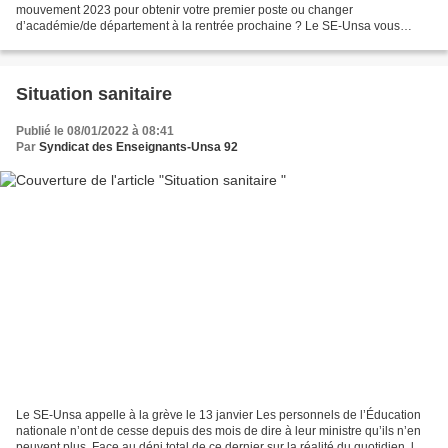
mouvement 2023 pour obtenir votre premier poste ou changer
d’académie/de département à la rentrée prochaine ? Le SE-Unsa vous
décrypte tout et vous propose son aide dans toutes vos...
Situation sanitaire
Publié le 08/01/2022 à 08:41
Par
Syndicat des Enseignants-Unsa 92
Le SE-Unsa appelle à la grève le 13 janvier Les personnels de l’Éducation
nationale n’ont de cesse depuis des mois de dire à leur ministre qu’ils n’en
peuvent plus. Face au déni total de ce dernier sur la réalité du quotidien, le