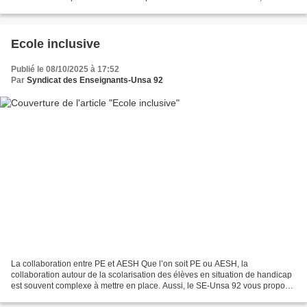
barème du dernier sortant dans le cadre de la phase...
Ecole inclusive
Publié le 08/10/2025 à 17:52
Par
Syndicat des Enseignants-Unsa 92
La collaboration entre PE et AESH Que l’on soit PE ou AESH, la
collaboration autour de la scolarisation des élèves en situation de handicap
est souvent complexe à mettre en place. Aussi, le SE-Unsa 92 vous propose,
le temps d’un journée, de réunir les...