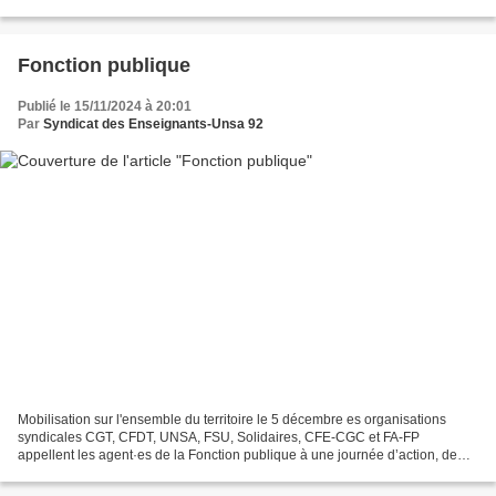
Snuipp-FSU, Sgen-CFDT, Snudi-FO, CGT Educ-Action...
Fonction publique
Publié le 15/11/2024 à 20:01
Par
Syndicat des Enseignants-Unsa 92
Mobilisation sur l'ensemble du territoire le 5 décembre es organisations
syndicales CGT, CFDT, UNSA, FSU, Solidaires, CFE-CGC et FA-FP
appellent les agent·es de la Fonction publique à une journée d’action, de
rassemblements, de manifestations et de grève...