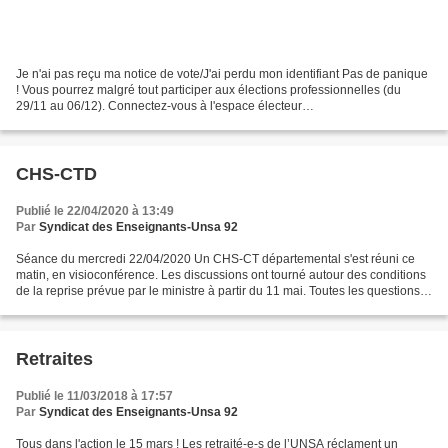
Je n'ai pas reçu ma notice de vote/J'ai perdu mon identifiant Pas de panique
! Vous pourrez malgré tout participer aux élections professionnelles (du
29/11 au 06/12). Connectez-vous à l'espace électeur
(https://elections2018.education.gouv.fr) et suivez...
CHS-CTD
Publié le 22/04/2020 à 13:49
Par
Syndicat des Enseignants-Unsa 92
Séance du mercredi 22/04/2020 Un CHS-CT départemental s'est réuni ce
matin, en visioconférence. Les discussions ont tourné autour des conditions
de la reprise prévue par le ministre à partir du 11 mai. Toutes les questions
ont pu être posées. Certaines...
Retraites
Publié le 11/03/2018 à 17:57
Par
Syndicat des Enseignants-Unsa 92
Tous dans l'action le 15 mars ! Les retraité-e-s de l’UNSA réclament un