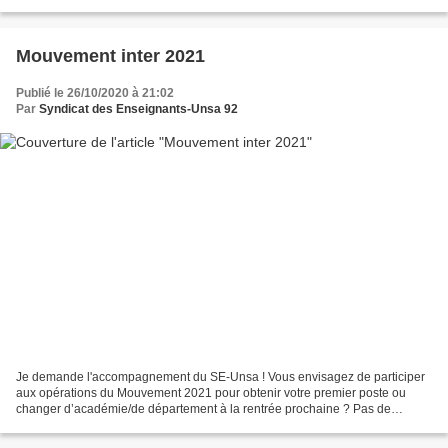
Les organisations...
Mouvement inter 2021
Publié le 26/10/2020 à 21:02
Par
Syndicat des Enseignants-Unsa 92
Je demande l'accompagnement du SE-Unsa ! Vous envisagez de participer
aux opérations du Mouvement 2021 pour obtenir votre premier poste ou
changer d’académie/de département à la rentrée prochaine ? Pas de
panique, le SE-Unsa est là pour tout vous expliquer,...