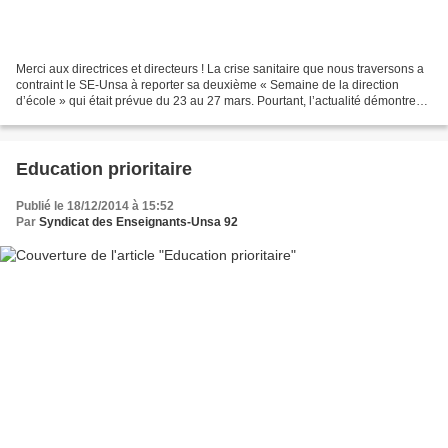
Merci aux directrices et directeurs ! La crise sanitaire que nous traversons a
contraint le SE-Unsa à reporter sa deuxième « Semaine de la direction
d’école » qui était prévue du 23 au 27 mars. Pourtant, l’actualité démontre
une fois de plus le rôle clé...
Education prioritaire
Publié le 18/12/2014 à 15:52
Par
Syndicat des Enseignants-Unsa 92