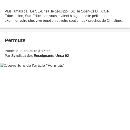
Plus jamais ça ! Le SE-Unsa, le SNUipp-FSU, le Sgen-CFDT, CGT-
Éduc’action, Sud-Éducation vous invitent à signer cette pétition pour
exprimer votre plus vive émotion et votre soutien aux proches de Christine
ainsi qu’à ses collègues, aux élèves et aux...
Permuts
Publié le 20/09/2016 à 17:55
Par
Syndicat des Enseignants-Unsa 92