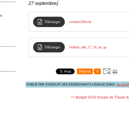
27 septembre).
es
Télécharger
ecolinfo184web
Télécharger
bulletin_adh_17_18_int_qe
Repost
0
PUBLIÉ PAR SYNDICAT DES ENSEIGNANTS-UNSA 92
DANS
se-unsa
<< Budget 2018
Groupe de Travail d