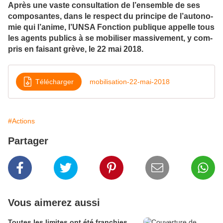
Après une vaste consul­ta­tion de l’ensem­ble de ses
com­po­san­tes, dans le res­pect du prin­cipe de l’auto­no­
mie qui l’anime, l’UNSA Fonction publi­que appelle tous
les agents publics à se mobi­li­ser mas­si­ve­ment, y com­
pris en fai­sant grève, le 22 mai 2018.
Télécharger
mobilisation-22-mai-2018
#Actions
Partager
Vous aimerez aussi
Toutes les limites ont été franchies