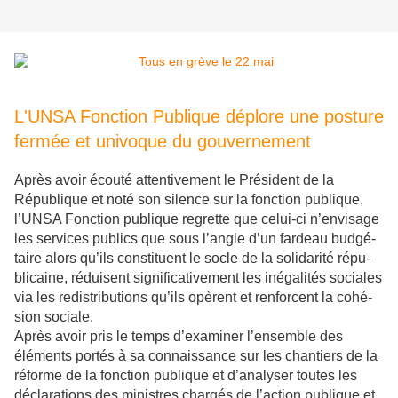
L'UNSA Fonction Publique déplore une posture
fermée et univoque du gouvernement
Après avoir écouté atten­ti­ve­ment le Président de la
République et noté son silence sur la fonc­tion publi­que,
l’UNSA Fonction publi­que regrette que celui-ci n’envi­sage
les ser­vi­ces publics que sous l’angle d’un far­deau bud­gé­
taire alors qu’ils cons­ti­tuent le socle de la soli­da­rité répu­
bli­caine, rédui­sent signi­fi­ca­ti­ve­ment les iné­ga­li­tés socia­les
via les redis­tri­bu­tions qu’ils opè­rent et ren­for­cent la cohé­
sion sociale.
Après avoir pris le temps d’exa­mi­ner l’ensem­ble des
éléments portés à sa connais­sance sur les chan­tiers de la
réforme de la fonc­tion publi­que et d’ana­ly­ser toutes les
décla­ra­tions des minis­tres char­gés de l’action publi­que et