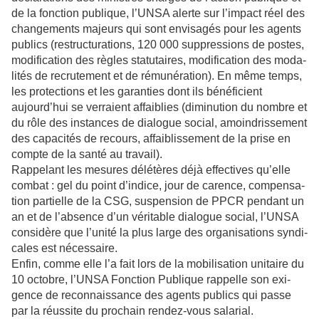
de la fonc­tion publi­que, l’UNSA alerte sur l’impact réel des
chan­ge­ments majeurs qui sont envi­sa­gés pour les agents
publics (restruc­tu­ra­tions, 120 000 sup­pres­sions de postes,
modi­fi­ca­tion des règles sta­tu­tai­res, modi­fi­ca­tion des moda­
li­tés de recru­te­ment et de rému­né­ra­tion). En même temps,
les pro­tec­tions et les garan­ties dont ils béné­fi­cient
aujourd’hui se ver­raient affai­blies (dimi­nu­tion du nombre et
du rôle des ins­tan­ces de dia­lo­gue social, amoin­dris­se­ment
des capa­ci­tés de recours, affai­blis­se­ment de la prise en
compte de la santé au tra­vail).
Rappelant les mesu­res délé­tè­res déjà effec­ti­ves qu’elle
combat : gel du point d’indice, jour de carence, com­pen­sa­
tion par­tielle de la CSG, sus­pen­sion de PPCR pen­dant un
an et de l’absence d’un véri­ta­ble dia­lo­gue social, l’UNSA
consi­dère que l’unité la plus large des orga­ni­sa­tions syn­di­
ca­les est néces­saire.
Enfin, comme elle l’a fait lors de la mobi­li­sa­tion uni­taire du
10 octo­bre, l’UNSA Fonction Publique rap­pelle son exi­
gence de reconnais­sance des agents publics qui passe
par la réus­site du pro­chain rendez-vous sala­rial.