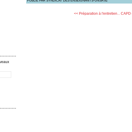
PUBLIÉ PAR SYNDICAT DES ENSEIGNANTS-UNSA 92
<< Préparation à l'entretien...
CAPD d
uveaux