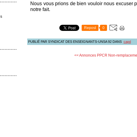
Nous vous prions de bien vouloir nous excuser po
notre fait.
es
Repost
0
PUBLIÉ PAR SYNDICAT DES ENSEIGNANTS-UNSA 92
DANS
capd
<< Annonces PPCR
Non-remplacemen