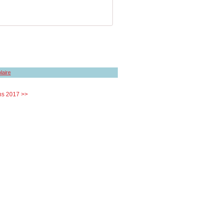
laire
ns 2017 >>