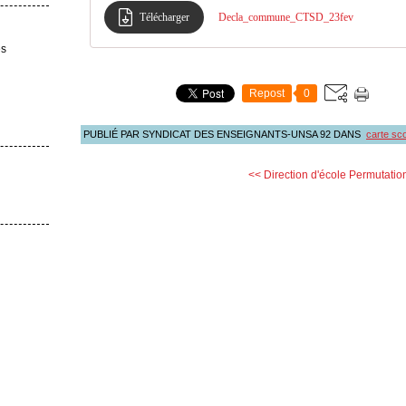
Télécharger
Decla_commune_CTSD_23fev
es
Repost
0
PUBLIÉ PAR SYNDICAT DES ENSEIGNANTS-UNSA 92
DANS
carte sco
<< Direction d'école
Permutatio