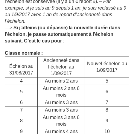
l’échelon est conservée (il y a un « report »). –
Par
exemple, si je suis au 9 depuis 1 an, je suis reclassé au 9
au 1/9/2017 avec 1 an de report d’ancienneté dans
l’échelon.
—>
Si j’atteins (ou dépasse) la nouvelle durée dans
l’échelon, je passe automatiquement à l’échelon
suivant. C’est le cas pour :
Classe normale :
Ancienneté dans
Nouvel échelon au
Échelon au
l’échelon au
1/09/2017
31/08/2017
1/09/2017
4
Au moins 2 ans
5
Au moins 2 ans 6
5
6
mois
6
Au moins 3 ans
7
7
Au moins 3 ans
8
Au moins 3 ans 6
8
9
mois
9
Au moins 4 ans
10