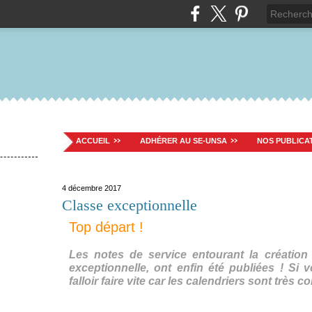
ACCUEIL
ADHÉRER AU SE-UNSA
NOS PUBLICA
4 décembre 2017
Classe exceptionnelle
Top départ !
Les notes de service entourant la création
exceptionnelle, ont enfin été publiées ! Si v
falloir faire vite car les calendriers sont très c