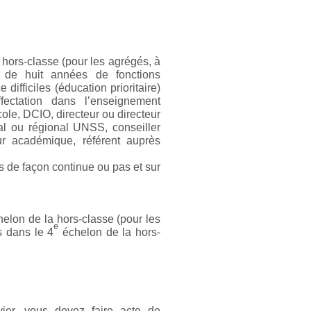
hors-classe (pour les agrégés, à
t de huit années de fonctions
difficiles (éducation prioritaire)
ffectation dans l’enseignement
cole, DCIO, directeur ou directeur
al ou régional UNSS, conseiller
ur académique, référent auprès
s de façon continue ou pas et sur
elon de la hors-classe (pour les
e
s dans le 4
échelon de la hors-
ivier, vous devez faire acte de