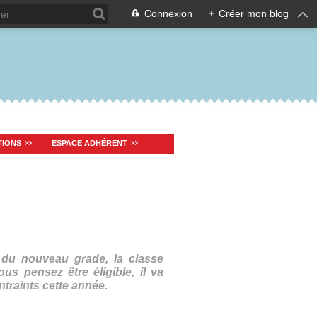
Connexion
+
Créer mon blog
TIONS
ESPACE ADHÉRENT
 du nouveau grade, la classe
ous pensez être éligible, il va
ontraints cette année.