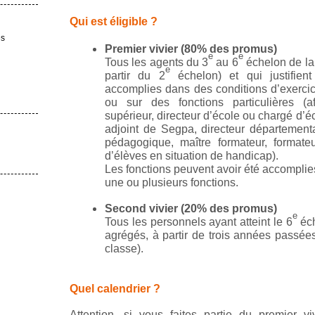
Qui est éligible ?
es
Premier vivier (80% des promus)
e
e
Tous les agents du 3
au 6
échelon de la 
e
partir du 2
échelon) et qui justifien
accomplies dans des conditions d’exercice 
ou sur des fonctions particulières (a
supérieur, directeur d’école ou chargé d’é
adjoint de Segpa, directeur département
pédagogique, maître formateur, formate
d’élèves en situation de handicap).
Les fonctions peuvent avoir été accomplie
une ou plusieurs fonctions.
Second vivier (20% des promus)
e
Tous les personnels ayant atteint le 6
éch
agrégés, à partir de trois années passée
classe).
Quel calendrier ?
Attention, si vous faites partie du premier v