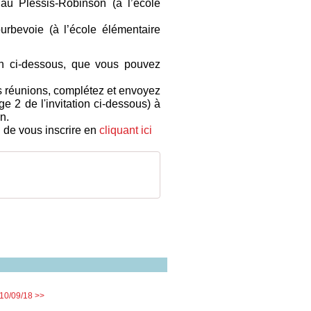
au Plessis-Robinson (à l’école
rbevoie (à l’école élémentaire
tion ci-dessous, que vous pouvez
s réunions, c
omplétez et envoyez
e 2 de l'invitation ci-dessous) à
n.
i de vous inscrire en
cliquant ici
10/09/18 >>