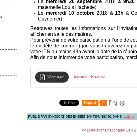
Le
mercredi 26 septembre
2018
à 9h30
maternelle Louis Hachette)
Le
mercredi 10 octobre
2018
à 13h
à Cou
es
Guynemer)
Retrouvez toutes les informations sur l'invita
afficher en salle des maîtres.
Pour prévenir de votre participation à l’une de ce
le modèle de courrier (que vous trouverez en pag
votre IEN au moins 48h avant la date de la réunio
Afin de nous informer de votre participation, merc
Télécharger
Invitation RIS rentrée
Repost
0
PUBLIÉ PAR SYNDICAT DES ENSEIGNANTS-UNSA 92
DANS
actions
<< Evaluations nationales
GT du 