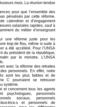
plusieurs mois. La réunion tendue
gences pour que l’ensemble des
pas pénalisés par cette réforme.
e calendrier et d’engagement
sures salariales rapides, sauf à
notamment du métier d’enseignant
r une réforme juste pour les
core trop de flou, même si suite à
rier a été accéléré. Pour l’UNSA
 du président de la république,
 matin par le ministre. L’UNSA
ts.
lien avec la réforme des retraites
des personnels. En effet, notre
és sont les plus faibles et de
ie C pourraient se retrouver
au système.
nt et concernent tous les agents
nt psychologues, personnels
rsonnels sociaux, personnels
cteur.trice.s et personnels de