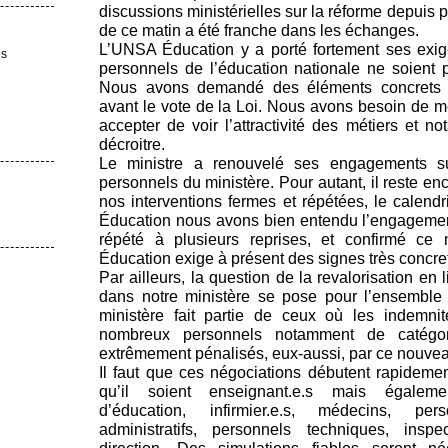
discussions ministérielles sur la réforme depuis 
de ce matin a été franche dans les échanges.
L’UNSA Éducation y a porté fortement ses exi
es
personnels de l’éducation nationale ne soient 
Nous avons demandé des éléments concrets d
avant le vote de la Loi. Nous avons besoin de me
accepter de voir l’attractivité des métiers et 
décroitre.
Le ministre a renouvelé ses engagements su
personnels du ministère. Pour autant, il reste en
nos interventions fermes et répétées, le calend
Éducation nous avons bien entendu l’engagement
répété à plusieurs reprises, et confirmé ce
Éducation exige à présent des signes très concre
Par ailleurs, la question de la revalorisation en 
dans notre ministère se pose pour l’ensemble 
ministère fait partie de ceux où les indemnit
nombreux personnels notamment de catégor
extrêmement pénalisés, eux-aussi, par ce nouve
Il faut que ces négociations débutent rapideme
qu’il soient enseignant.e.s mais égaleme
d’éducation, infirmier.e.s, médecins, pe
administratifs, personnels techniques, inspe