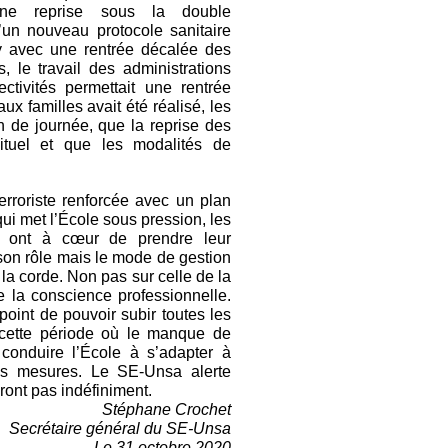
une reprise sous la double
d’un nouveau protocole sanitaire
y avec une rentrée décalée des
, le travail des administrations
ctivités permettait une rentrée
ux familles avait été réalisé, les
n de journée, que la reprise des
bituel et que les modalités de
roriste renforcée avec un plan
qui met l’École sous pression, les
PE ont à cœur de prendre leur
son rôle mais le mode de gestion
 la corde. Non pas sur celle de la
e la conscience professionnelle.
point de pouvoir subir toutes les
s cette période où le manque de
t conduire l’École à s’adapter à
s mesures. Le SE-Unsa alerte
ront pas indéfiniment.
Stéphane Crochet
Secrétaire général du SE-Unsa
Le 31 octobre 2020