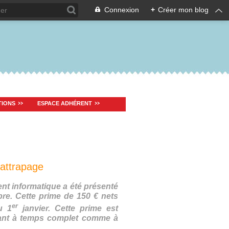
Connexion
+
Créer mon blog
TIONS
ESPACE ADHÉRENT
rattrapage
ent informatique a été présenté
bre. Cette prime de 150 € nets
er
u 1
janvier. Cette prime est
ant à temps complet comme à