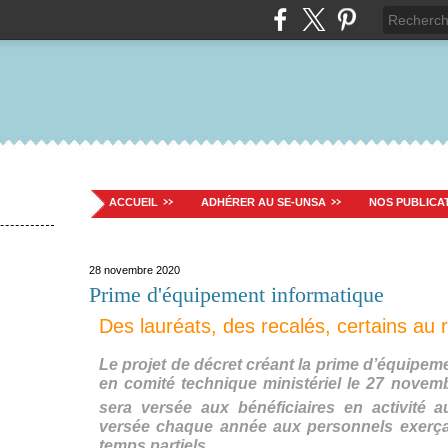
ACCUEIL
ADHÉRER AU SE-UNSA
NOS PUBLICA
28 novembre 2020
Prime d'équipement informatique
Des lauréats, des recalés, certains au 
Le projet de décret créant la prime d’équipem
en comité technique ministériel le 27 novem
sera versée aux bénéficiaires en activité a
versée chaque année aux personnels exerç
temps partiels.