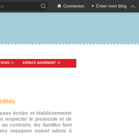
Connexion
+
Créer mon blog
TIONS
ESPACE ADHÉRENT
ilités
uses écoles et établissements
e respecter le protocole et de
 au contraire, les familles font
sans masques soient admis à