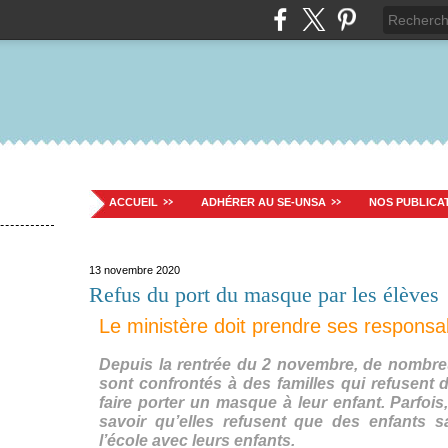
ACCUEIL
ADHÉRER AU SE-UNSA
NOS PUBLICA
13 novembre 2020
Refus du port du masque par les élèves
Le ministère doit prendre ses responsab
Depuis la rentrée du 2 novembre, de nombre
sont confrontés à des familles qui refusent d
faire porter un masque à leur enfant. Parfois,
savoir qu’elles refusent que des enfants 
l’école avec leurs enfants.