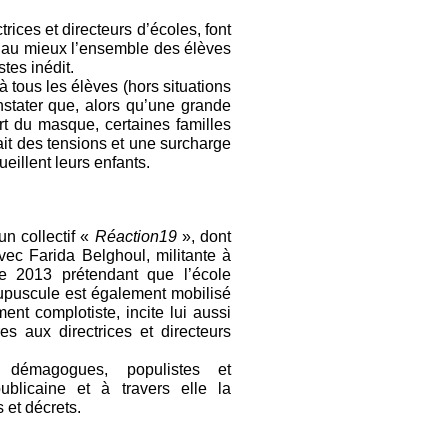
trices et directeurs d’écoles, font
 au mieux l’ensemble des élèves
tes inédit.
tous les élèves (hors situations
nstater que, alors qu’une grande
ort du masque, certaines familles
fait des tensions et une surcharge
eillent leurs enfants.
un collectif «
Réaction19
», dont
vec Farida Belghoul, militante à
 de 2013 prétendant que l’école
upuscule est également mobilisé
t complotiste, incite lui aussi
es aux directrices et directeurs
nt démagogues, populistes et
publicaine et à travers elle la
 et décrets.