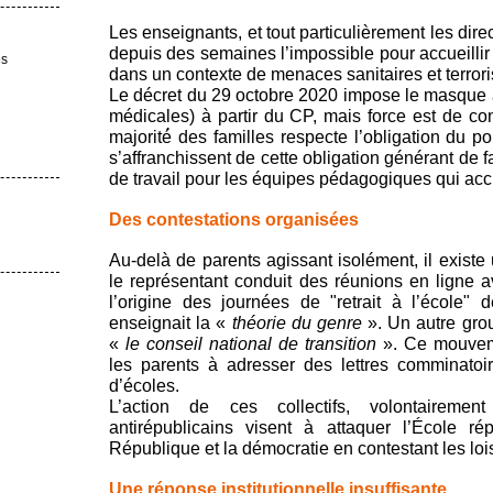
Les enseignants, et tout particulièrement les direc
depuis des semaines l’impossible pour accueillir
es
dans un contexte de menaces sanitaires et terroris
Le décret du 29 octobre 2020 impose le masque à 
médicales) à partir du CP, mais force est de co
majorité́ des familles respecte l’obligation du p
s’affranchissent de cette obligation générant de 
de travail pour les équipes pédagogiques qui accu
Des contestations organisées
Au-delà de parents agissant isolément, il existe 
le représentant conduit des réunions en ligne a
l’origine des journées de "retrait à l’école"
enseignait la «
théorie du genre
». Un autre gro
«
le conseil national de transition
». Ce mouvemen
les parents à adresser des lettres comminatoir
d’écoles.
L’action de ces collectifs, volontaireme
antirépublicains visent à attaquer l’École ré
République et la démocratie en contestant les lois
Une réponse institutionnelle insuffisante