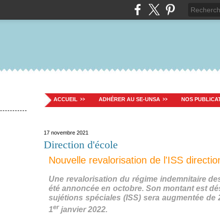
ACCUEIL
ADHÉRER AU SE-UNSA
NOS PUBLICA
17 novembre 2021
Direction d'école
Nouvelle revalorisation de l'ISS directio
Une revalorisation du régime indemnitaire des 
été annoncée en octobre. Son montant est dé
sujétions spéciales (ISS) sera augmentée de 2
er
1
janvier 2022.