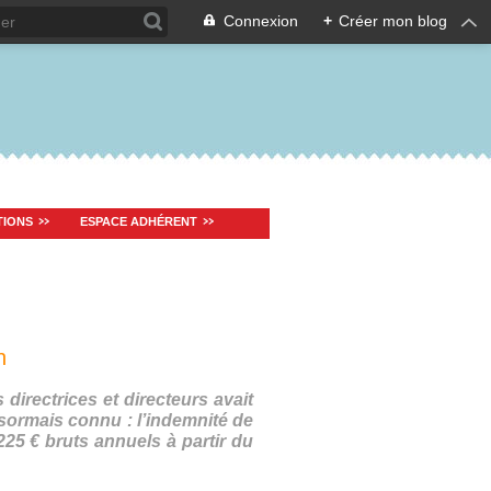
Connexion
+
Créer mon blog
TIONS
ESPACE ADHÉRENT
n
directrices et directeurs avait
sormais connu : l’indemnité de
25 € bruts annuels à partir du