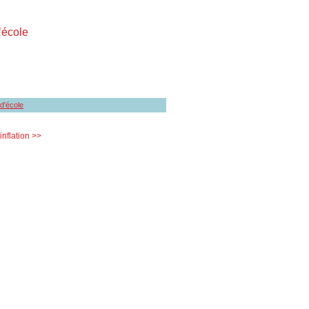
’école
 d'école
inflation >>