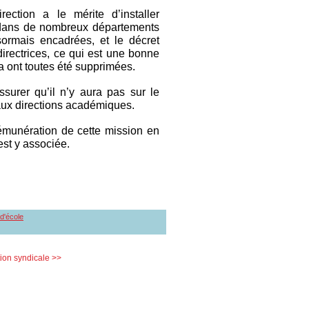
rection a le mérite d’installer
 dans de nombreux départements
ormais encadrées, et le décret
irectrices, ce qui est une bonne
a ont toutes été supprimées.
surer qu’il n’y aura pas sur le
 aux directions académiques.
munération de cette mission en
st y associée.
 d'école
ion syndicale >>