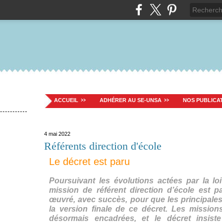
ACCUEIL
ADHÉRER AU SE-UNSA
NOS PUBLICA
4 mai 2022
Référents direction d'école
Le décret est paru
Poursuivant les évolutions actées par la loi 
mission de référent direction d’école est p
œuvré, avec succès, pour que les principales 
la version finale de ce décret. Les mission
désormais encadrées, et le décret insis