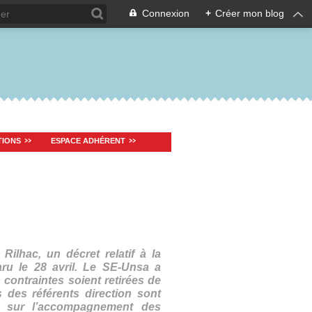
Connexion
+
Créer mon blog
TIONS
ESPACE ADHÉRENT
Rilhac, un décret relatif à la
aru le 28 avril. Le SE-Unsa a
contraintes soient retirées de
s des référents direction sont
te sur l’accompagnement des