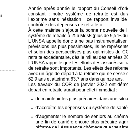
Année après année le rapport du Conseil d’orie
constant : notre système de retraite est d
es
l’exprime sans hésitation : ce rapport invali
contrôlée des dépenses de retraite ».
À cette maîtrise s’ajoute la bonne nouvelle de l
système de retraite à 256 Mds€ (plus de 9,5 % du
L’UNSA appelle donc à ne pas instrumentaliser 
prévisions les plus pessimistes, ils ne représent
et selon des perspectives plus optimistes du 
retraite excédentaire, dès le milieu des années 2
L’UNSA rappelle que les efforts des assurés soci
de retraite sont importants. Les effets des réfo
avec un âge de départ à la retraite qui ne cesse 
62,9 ans et atteindra 63,7 ans dans quinze ans.
Les travaux du COR de janvier 2022 ont démon
départ en retraite aurait pour effet immédiat :
de maintenir les plus précaires dans une situa
d’accroître les dépenses du système de santé
d’augmenter le nombre de seniors au chômag
une fin de carrière encore plus précaire agg
réforme de l’Assurance chômage que veut im