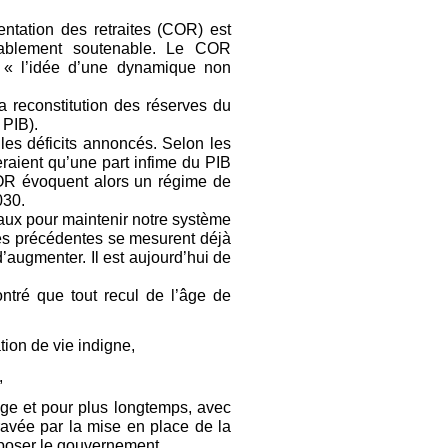
ntation des retraites (COR) est
urablement soutenable. Le COR
de « l’idée d’une dynamique non
a reconstitution des réserves du
 PIB).
les déficits annoncés. Selon les
eraient qu’une part infime du PIB
COR évoquent alors un régime de
030.
aux pour maintenir notre système
rmes précédentes se mesurent déjà
d’augmenter. Il est aujourd’hui de
tré que tout recul de l’âge de
tion de vie indigne,
,
e et pour plus longtemps, avec
ravée par la mise en place de la
poser le gouvernement.