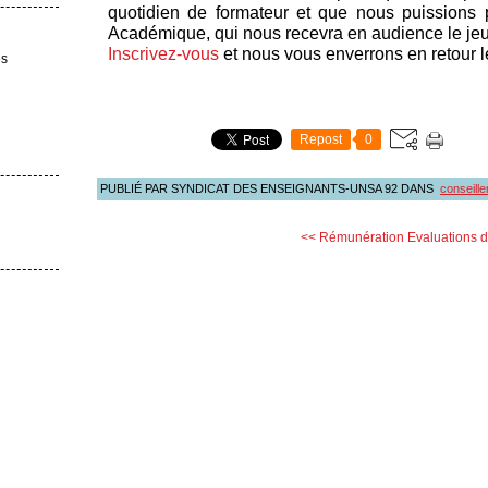
quotidien de formateur et que nous puissions p
Académique, qui nous recevra en audience le jeud
Inscrivez-vous
et nous vous enverrons en retour le 
es
Repost
0
PUBLIÉ PAR SYNDICAT DES ENSEIGNANTS-UNSA 92
DANS
conseill
<< Rémunération
Evaluations d