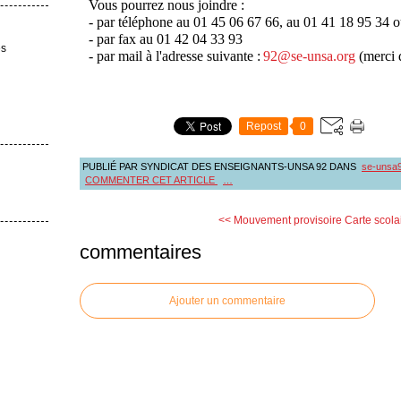
Vous pourrez nous joindre :
- par téléphone au 01 45 06 67 66, au 01 41 18 95 34 
- par fax au 01 42 04 33 93
es
- par mail à l'adresse suivante :
92@se-unsa.org
(merci 
Repost
0
PUBLIÉ PAR SYNDICAT DES ENSEIGNANTS-UNSA 92
DANS
se-unsa
COMMENTER CET ARTICLE
…
<< Mouvement provisoire
Carte scola
commentaires
Ajouter un commentaire