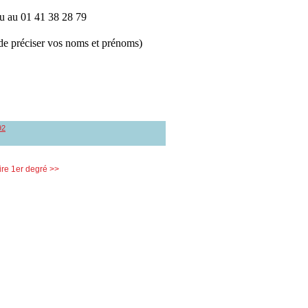
ou au 01 41 38 28 79
de préciser vos noms et prénoms)
92
ire 1er degré >>