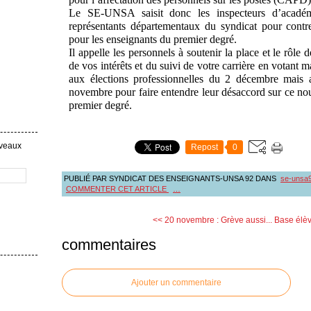
Le SE-UNSA saisit donc les inspecteurs d’académi
représentants départementaux du syndicat pour contr
pour les enseignants du premier degré.
Il appelle les personnels à soutenir la place et le rôle
de vos intérêts et du suivi de votre carrière en votan
aux élections professionnelles du 2 décembre mais a
novembre pour faire entendre leur désaccord sur ce n
premier degré.
uveaux
Repost
0
PUBLIÉ PAR SYNDICAT DES ENSEIGNANTS-UNSA 92
DANS
se-unsa
COMMENTER CET ARTICLE
…
<< 20 novembre : Grève aussi...
Base élèv
commentaires
Ajouter un commentaire