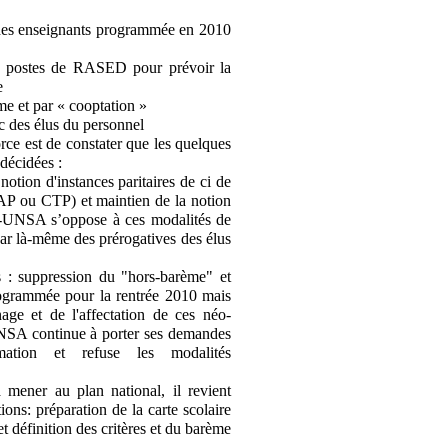
n des enseignants programmée en 2010
00 postes de RASED pour prévoir la
e
me et par « cooptation »
 des élus du personnel
orce est de constater que les quelques
décidées :
notion d'instances paritaires de ci de
CAP ou CTP) et maintien de la notion
SE-UNSA s’oppose à ces modalités de
par là-même des prérogatives des élus
es : suppression du "hors-barème" et
rogrammée pour la rentrée 2010 mais
ge et de l'affectation de ces néo-
E-UNSA continue à porter ses demandes
rmation et refuse les modalités
ener au plan national, il revient
ons: préparation de la carte scolaire
définition des critères et du barème
.