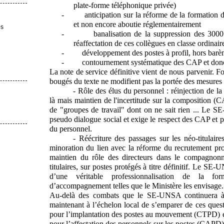
plate-forme téléphonique privée)
-
anticipation sur la réforme de la formatio
et non encore aboutie réglementairement
es
-
banalisation de la suppression des 30
réaffectation de ces collègues en classe ordinair
-
développement des postes à profil, hors barè
-
contournement systématique des CAP et donc
La note de service définitive vient de nous parvenir. F
bougés du texte ne modifient pas la portée des mesures 
- Rôle des élus du personnel : réinjection de la 
là mais maintien de l'incertitude sur la composition (
de "groupes de travail" dont on ne sait rien ... Le 
pseudo dialogue social et exige le respect des CAP et 
du personnel.
- Réécriture des passages sur les néo-titulair
minoration du lien avec la réforme du recrutement p
maintien du rôle des directeurs dans le compagnonna
titulaires, sur postes protégés à titre définitif. Le S
d’une véritable professionnalisation de la fo
d’accompagnement telles que le Ministère les envisage.
Au-delà des combats que le SE-UNSA continuera à m
maintenant à l’échelon local de s’emparer de ces questi
pour l’implantation des postes au mouvement (CTPD) et 
pour l’affectation des personnels sur les postes (CAPD)