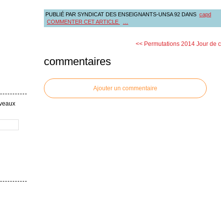
PUBLIÉ PAR SYNDICAT DES ENSEIGNANTS-UNSA 92
DANS
capd
COMMENTER CET ARTICLE
…
<< Permutations 2014
Jour de 
commentaires
Ajouter un commentaire
uveaux