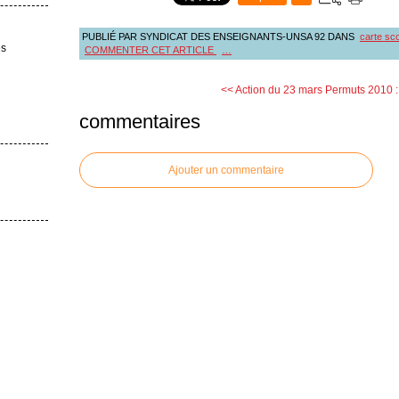
PUBLIÉ PAR SYNDICAT DES ENSEIGNANTS-UNSA 92
DANS
carte sco
es
COMMENTER CET ARTICLE
…
<< Action du 23 mars
Permuts 2010 : d
commentaires
Ajouter un commentaire