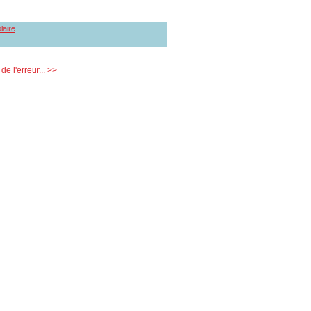
laire
e l'erreur... >>