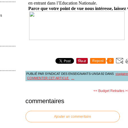
en entrant dans l’Education Nationale.
Parce que votre point de vue nous intéresse, laisse
es
Repost
0
PUBLIÉ PAR SYNDICAT DES ENSEIGNANTS-UNSA 92
DANS
stagiaire
COMMENTER CET ARTICLE
…
<< Budget
Retraites >
commentaires
Ajouter un commentaire