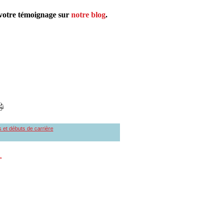
z votre témoignage sur
notre blog
.
s et débuts de carrière
>