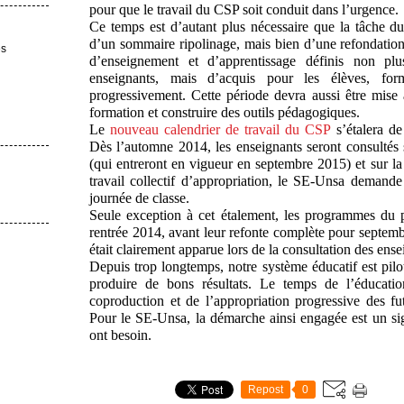
pour que le travail du CSP soit conduit dans l’urgence.
Ce temps est d’autant plus nécessaire que la tâche d
d’un sommaire ripolinage, mais bien d’une refondation.
es
d’enseignement et d’apprentissage définis non p
enseignants, mais d’acquis pour les élèves, fo
progressivement. Cette période devra aussi être mise
formation et construire des outils pédagogiques.
Le
nouveau calendrier de travail du CSP
s’étalera d
Dès l’automne 2014, les enseignants seront consultés
(qui entreront en vigueur en septembre 2015) et sur la 
travail collectif d’appropriation, le SE-Unsa demand
journée de classe.
Seule exception à cet étalement, les programmes du 
rentrée 2014, avant leur refonte complète pour septemb
était clairement apparue lors de la consultation des ens
Depuis trop longtemps, notre système éducatif est pilo
produire de bons résultats. Le temps de l’éducati
coproduction et de l’appropriation progressive des f
Pour le SE-Unsa, la démarche ainsi engagée est un sig
ont besoin.
Repost
0