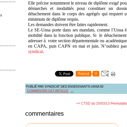
Elle précise notamment le niveau de diplôme exigé pour
démarches et modalités pour constituer un doss
détachement dans le corps des agrégés qui requiert u
es
minimum de diplôme requis.
Les demandes doivent être faites rapidement.
Le SE-Unsa porte dans ses mandats, comme l’Unsa édu
mobilité dans la fonction publique. Si le détachement 
adresser à votre section départementale ou académique
en CAPA, puis CAPN en mai et juin. N’oubliez pas
syndical
.
Repost
0
PUBLIÉ PAR SYNDICAT DES ENSEIGNANTS-UNSA 92
COMMENTER CET ARTICLE
…
<< CTSD du 25/03/13
Permutati
commentaires