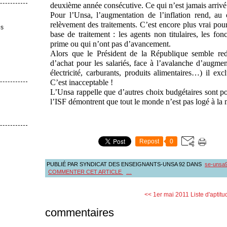
deuxième année consécutive. Ce qui n’est jamais arrivé
Pour l’Unsa, l’augmentation de l’inflation rend, au 
relèvement des traitements. C’est encore plus vrai po
es
base de traitement : les agents non titulaires, les fo
prime ou qui n’ont pas d’avancement.
Alors que le Président de la République semble re
d’achat pour les salariés, face à l’avalanche d’augmen
électricité, carburants, produits alimentaires…) il exc
C’est inacceptable !
L’Unsa rappelle que d’autres choix budgétaires sont pos
l’ISF démontrent que tout le monde n’est pas logé à la
Repost
0
PUBLIÉ PAR SYNDICAT DES ENSEIGNANTS-UNSA 92
DANS
se-unsa
COMMENTER CET ARTICLE
…
<< 1er mai 2011
Liste d'aptit
commentaires