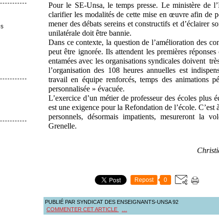
Pour le SE-Unsa, le temps presse. Le ministère de l’
clarifier les modalités de cette mise en œuvre afin de 
mener des débats sereins et constructifs et d’éclairer so
es
unilatérale doit être bannie.
Dans ce contexte, la question de l’amélioration des con
peut être ignorée. Ils attendent les premières réponses
entamées avec les organisations syndicales doivent très
l’organisation des 108 heures annuelles est indispen
travail en équipe renforcés, temps des animations p
personnalisée » évacuée.
L’exercice d’un métier de professeur des écoles plus éq
est une exigence pour la Refondation de l’école. C’est à
personnels, désormais impatients, mesureront la v
Grenelle.
Christ
Repost
0
PUBLIÉ PAR SYNDICAT DES ENSEIGNANTS-UNSA 92
COMMENTER CET ARTICLE
…