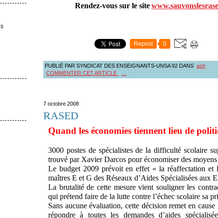
Rendez-vous sur le site
www.sauvonslesrase
es
Repost
0
PUBLIÉ PAR SYNDICAT DES ENSEIGNANTS-UNSA 92
DANS
ash
COMMENTER CET ARTICLE
…
7 octobre 2008
RASED
Quand les économies tiennent lieu de polit
3000 postes de spécialistes de la difficulté scolaire s
trouvé par Xavier Darcos pour économiser des moyens s
Le budget 2009 prévoit en effet « la réaffectation et 
maîtres E et G des Réseaux d’Aides Spécialisées aux 
La brutalité de cette mesure vient souligner les contra
qui prétend faire de la lutte contre l’échec scolaire sa pri
Sans aucune évaluation, cette décision remet en cau
répondre à toutes les demandes d’aides spécialisé