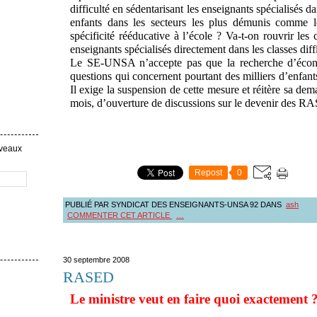
difficulté en sédentarisant les enseignants spécialisés d
enfants dans les secteurs les plus démunis comme l
spécificité rééducative à l’école ? Va-t-on rouvrir les
enseignants spécialisés directement dans les classes diffi
Le SE-UNSA n’accepte pas que la recherche d’écono
questions qui concernent pourtant des milliers d’enfants,
Il exige la suspension de cette mesure et réitère sa de
mois, d’ouverture de discussions sur le devenir des R
uveaux
Repost
0
PUBLIÉ PAR SYNDICAT DES ENSEIGNANTS-UNSA 92
DANS
ash
COMMENTER CET ARTICLE
…
30 septembre 2008
RASED
Le ministre veut en faire quoi exactement 