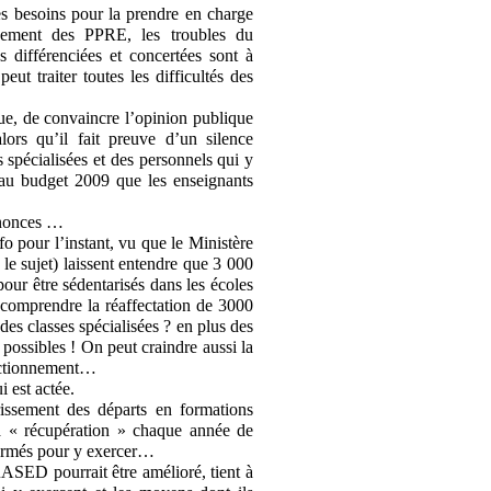
Les besoins pour la prendre en charge
gnement des PPRE, les troubles du
s différenciées et concertées sont à
ut traiter toutes les difficultés des
que, de convaincre l’opinion publique
lors qu’il fait preuve d’un silence
s spécialisées et des personnels qui y
s au budget 2009 que les enseignants
annonces …
o pour l’instant, vu que le Ministère
le sujet) laissent entendre que 3 000
our être sédentarisés dans les écoles
t comprendre la réaffectation de 3000
 des classes spécialisées ? en plus des
 possibles ! On peut craindre aussi la
fectionnement…
 est actée.
ssement des départs en formations
 « récupération » chaque année de
 formés pour y exercer…
SED pourrait être amélioré, tient à