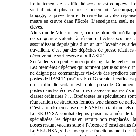
Le traitement de la difficulté scolaire est complexe. 
sont d’autant plus criants. Concernant l’accompa
langage, la prévention et la remédiation, des réponse
mettre en œuvre dans l’Ecole. L’enseignant, seul, ne pe
élèves.
Alors que le Ministre tente, par une pirouette médiati
de sa grande volonté à résoudre l’échec scolaire, a
assourdissant depuis plus d’un an sur l’avenir des aide
travaillent, c’est par des dépêches de presse relative
découvrent le sort réservé aux RASED.
Si d’ailleurs on peut estimer qu’il s’agit là de réelles 
Les premières dépêches qui tombent (seule source d’inf
ne daigne pas communiquer vis-à-vis des syndicats sur 
postes de RASED (maîtres E et G) seraient réaffectés p
où la difficulté scolaire est la plus présente. Commen
postes dans les écoles ? sur des classes ordinaires ? sur
classes ordinaires ? … Bref toutes les spéculations sont
réapparition de structures fermées type classes de per
C’est la remise en cause des RASED en tant que tels qui
Le SE-UNSA combat depuis plusieurs années le tari
spécialisées, les départs en retraite non remplacés,
la
postes restant vacants suite à l’absence d’enseignants
Le SE-UNSA, s’il estime que le fonctionnement des RA