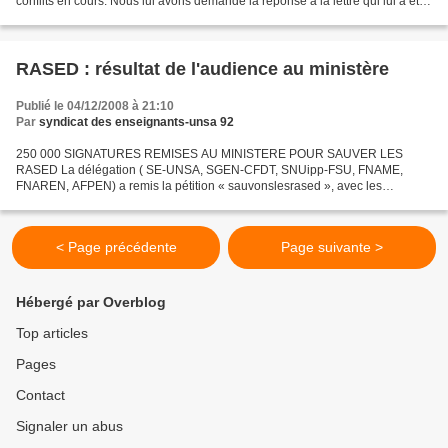
conflits en cours. Nous lui avons demandé la réponse à la lettre qui lui a été
adressée le 12 décembre sur notre...
RASED : résultat de l'audience au ministère
Publié le 04/12/2008 à 21:10
Par
syndicat des enseignants-unsa 92
250 000 SIGNATURES REMISES AU MINISTERE POUR SAUVER LES
RASED La délégation ( SE-UNSA, SGEN-CFDT, SNUipp-FSU, FNAME,
FNAREN, AFPEN) a remis la pétition « sauvonslesrased », avec les
premières 250 000 signatures récoltées. Elle a fait part au représentant...
< Page précédente
Page suivante >
Hébergé par Overblog
Top articles
Pages
Contact
Signaler un abus