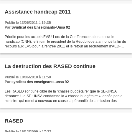
Assistance handicap 2011
Publié le 13/06/2011 à 19:35
Par
Syndicat des Enseignants-Unsa 92
Priorité pour les actuels EVS ! Lors de la Conférence nationale sur le
handicap (CNH), le 8 juin, le président de la République a annoncé la fin du
recours aux EVS pour la rentrée 2011 et le retour au recrutement d’AED-
AVS. Chaque nouveau contrat AED-AVS...
La destruction des RASED continue
Publié le 10/06/2010 à 11:50
Par
syndicat des enseignants-unsa 92
Les RASED sont une cible de la "chasse budgétaire" que le SE-UNSA
dénonce ! Le SE-UNSA condamne la « chasse budgétaire » lancée par le
ministre, qui remet à nouveau en cause la pérennité de la mission des
personnels spécialisés des RASED, rééducateurs...
RASED
Publié le 16/12/2009 à 17:37