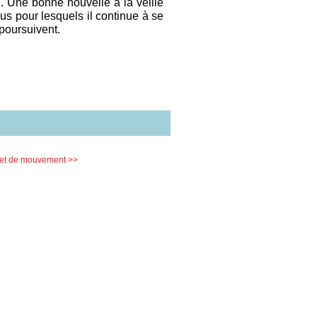
. Une bonne nouvelle à la veille
s pour lesquels il continue à se
 poursuivent.
ojet de mouvement >>