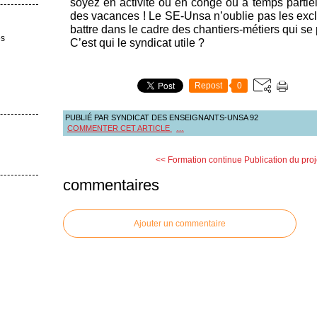
soyez en activité ou en congé ou à temps partiel
des vacances ! Le SE-Unsa n’oublie pas les exclu
battre dans le cadre des chantiers-métiers qui se
es
C’est qui le syndicat utile ?
Repost
0
PUBLIÉ PAR SYNDICAT DES ENSEIGNANTS-UNSA 92
COMMENTER CET ARTICLE
…
<< Formation continue
Publication du pr
commentaires
Ajouter un commentaire