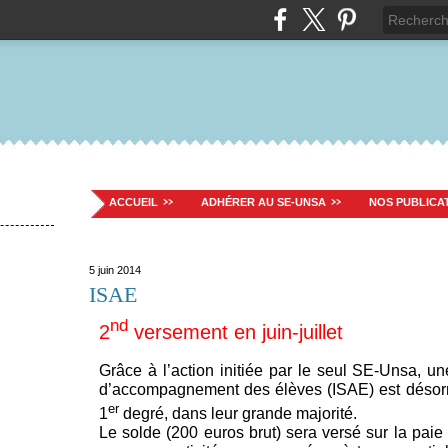
ACCUEIL
ADHÉRER AU SE-UNSA
NOS PUBLICA
5 juin 2014
ISAE
nd
2
versement en juin-juillet
Grâce à l’action initiée par le seul SE-Unsa, un
d’accompagnement des élèves (ISAE) est désor
er
1
degré, dans leur grande majorité.
Le solde (200 euros brut) sera versé sur la paie 