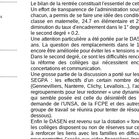
Le bilan de la rentrée constituait l'essentiel de ce
Un effort de transparence de l'administration so
chacun, a permis de se faire une idée des conditi
es
classe en maternelle, 24.7 en élémentaire et 2
diminution du taux d'encadrement dans le 1° deg
le second degré + 0.2.
Une attention particulière a été portée par le D
ans. La question des remplacements dans le 1°
encore être améliorée pour éviter les « tensions »
Dans le second degré, ce sont les difficultés ren
la réforme des collèges qui nécessitent enc
concertations et communication.
Une grosse partie de la discussion a porté sur l
SEGPA : les effectifs d'un certain nombre de
(Gennevilliers, Nanterre, Clichy, Levallois...), 
regroupements pour leur redonner « une dynami
qui semble posée est celle du désintérêt des fa
demande de l'UNSA, de la FCPE et des autres
groupe de travail se réunira pour tenter de résou
dessous).
Enfin le DASEN est revenu sur la dotation « fo
les collèges disposent ou non de réserves sur ce
à renforcer les liens avec les familles en diffi