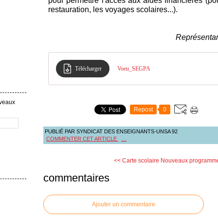
pour permettre l'accès aux aides financières (pou
restauration, les voyages scolaires...).
Représenta
Télécharger
Voeu_SEGPA
uveaux
Repost
0
PUBLIÉ PAR SYNDICAT DES ENSEIGNANTS-UNSA 92
COMMENTER CET ARTICLE
…
<< Carte scolaire
Nouveaux programmes
commentaires
Ajouter un commentaire