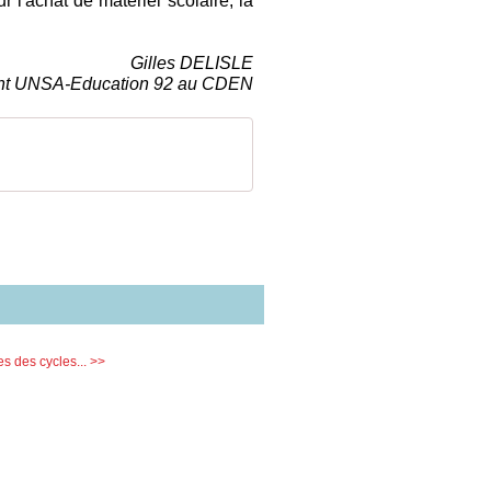
r l'achat de matériel scolaire, la
Gilles DELISLE
nt UNSA-Education 92 au CDEN
 des cycles... >>