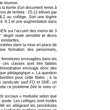
tte réunion.
us la forme d'un document remis à
ons de rentrée : 25.12 élèves par
6.2 au collège. Soit une légère
ré -0.1 et une augmentation dans
ASEN sur l'accueil des moins de 3
 degré reste sensible et devra
 existantes.
contrées dans la mise en place de
ore formation des personnels,
es fermetures envisagées dans les
 ces classes sont très faibles
l'administration envisage donc des
que pédagogique ». La question
milles pour cette filière ; à la
 syndicats sauf FO et SNE, un
dre ce problème (lire le voeu ci-
nds sociaux » modulée selon que
 poste. Les collèges sont invités
culté en allégeant les procédures