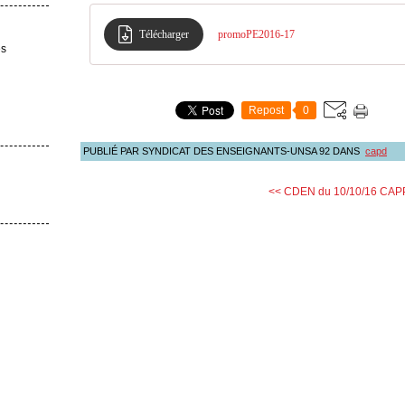
Télécharger
promoPE2016-17
es
Repost
0
PUBLIÉ PAR SYNDICAT DES ENSEIGNANTS-UNSA 92
DANS
capd
<< CDEN du 10/10/16
CAPP