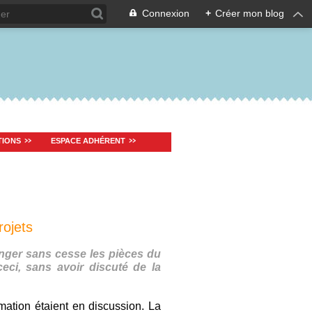
Connexion
+
Créer mon blog
TIONS
ESPACE ADHÉRENT
rojets
anger sans cesse les pièces du
eci, sans avoir discuté de la
mation étaient en discussion. La