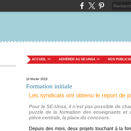
ACCUEIL
ADHÉRER AU SE-UNSA
NOS PUBLICA
16 février 2019
Formation initiale
Les syndicats ont obtenu le report de p
Pour le SE-Unsa, il n’est pas possible de ch
puzzle de la formation des enseignants et c
pièce centrale, la place du concours.
Depuis des mois, deux projets touchant à la for