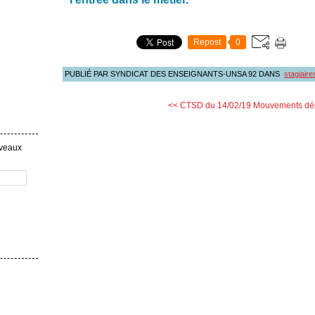
Repost
0
PUBLIÉ PAR SYNDICAT DES ENSEIGNANTS-UNSA 92
DANS
stagiaire
<< CTSD du 14/02/19
Mouvements dé
uveaux