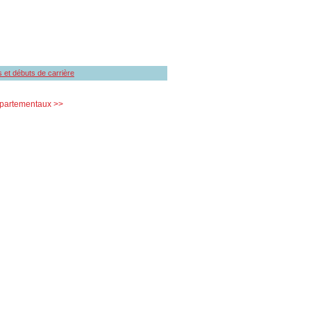
s et débuts de carrière
partementaux >>