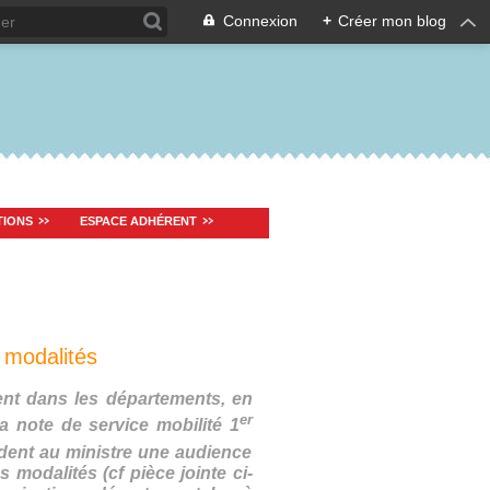
Connexion
+
Créer mon blog
TIONS
ESPACE ADHÉRENT
 modalités
nt dans les départements, en
er
a note de service mobilité 1
nt au ministre une audience
 modalités (cf pièce jointe ci-