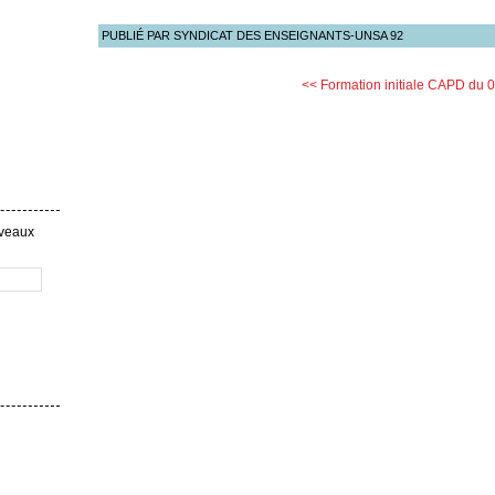
PUBLIÉ PAR SYNDICAT DES ENSEIGNANTS-UNSA 92
<< Formation initiale
CAPD du 0
uveaux