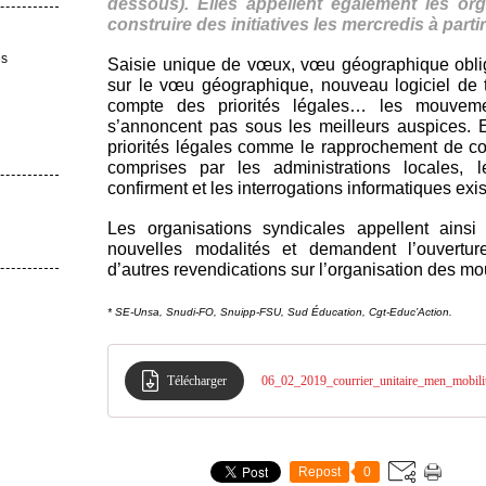
dessous). Elles appellent également les or
construire des initiatives les mercredis à partir
es
Saisie unique de vœux, vœu géographique obligatoi
sur le vœu géographique, nouveau logiciel de t
compte des priorités légales… les mouvem
s’annoncent pas sous les meilleurs auspices. E
priorités légales comme le rapprochement de co
comprises par les administrations locales, l
confirment et les interrogations informatiques exis
Les organisations syndicales appellent ains
nouvelles modalités et demandent l’ouvertur
d’autres revendications sur l’organisation des 
* SE-Unsa, Snudi-FO, Snuipp-FSU, Sud Éducation,
Cgt-Educ’Action
.
Télécharger
06_02_2019_courrier_unitaire_men_mobili
Repost
0