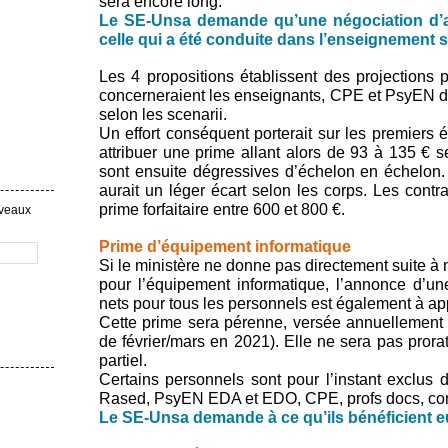
sera encore long.
Le SE-Unsa demande qu’une négociation d’am
celle qui a été conduite dans l’enseignement s
Les 4 propositions établissent des projections p
concerneraient les enseignants, CPE et PsyEN d
selon les scenarii.
Un effort conséquent porterait sur les premiers é
attribuer une prime allant alors de 93 à 135 € 
sont ensuite dégressives d’échelon en échelon. 
aurait un léger écart selon les corps. Les contra
prime forfaitaire entre 600 et 800 €.
uveaux
Prime d’équipement informatique
Si le ministère ne donne pas directement suite à
pour l’équipement informatique, l’annonce d’u
nets pour tous les personnels est également à ap
Cette prime sera pérenne, versée annuellement e
de février/mars en 2021). Elle ne sera pas prora
partiel.
Certains personnels sont pour l’instant exclus d
Rased, PsyEN EDA et EDO, CPE, profs docs, co
Le SE-Unsa demande à ce qu’ils bénéficient eu