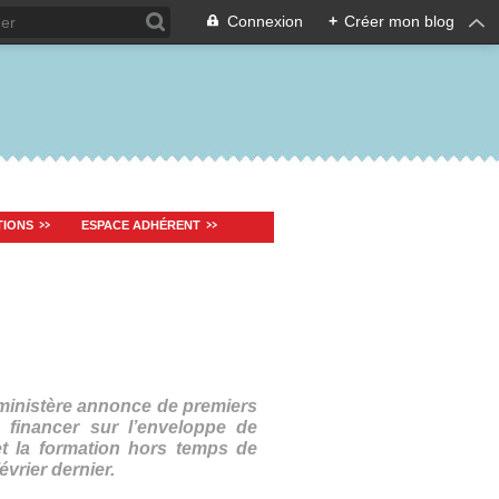
Connexion
+
Créer mon blog
TIONS
ESPACE ADHÉRENT
 ministère annonce de premiers
 financer sur l’enveloppe de
et la formation hors temps de
vrier dernier.