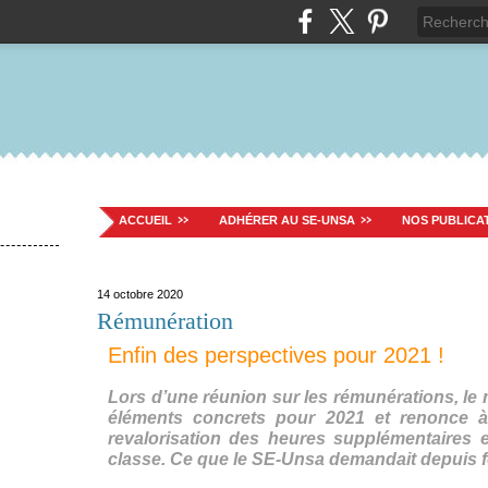
ACCUEIL
ADHÉRER AU SE-UNSA
NOS PUBLICA
14 octobre 2020
Rémunération
Enfin des perspectives pour 2021 !
Lors d’une réunion sur les rémunérations, le
éléments concrets pour 2021 et renonce à
revalorisation des heures supplémentaires 
classe. Ce que le SE-Unsa demandait depuis fé