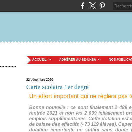
ACCUEIL
ADHÉRER AU SE-UNSA
NOS PUBLICA
22 décembre 2020
Carte scolaire 1er degré
Un effort important qui ne règlera pas t
Bonne nouvelle : ce sont finalement 2 489 e
rentrée 2021 et non les 2 039 initialement p
emplois supplémentaires. Cette dotation est
de baisse des effectifs (- 73 119 élèves). Cep
dotation importante ne suffira sans dout