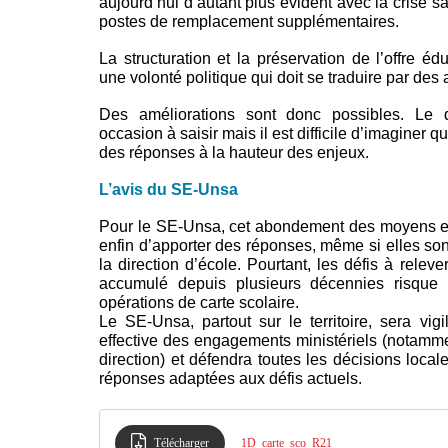
aujourd’hui d’autant plus évident avec la crise san
postes de remplacement supplémentaires.
La structuration et la préservation de l’offre éd
une volonté politique qui doit se traduire par des 
Des améliorations sont donc possibles. Le 
occasion à saisir mais il est difficile d’imaginer q
des réponses à la hauteur des enjeux.
L’avis du SE-Unsa
Pour le SE-Unsa, cet abondement des moyens es
enfin d’apporter des réponses, même si elles son
la direction d’école. Pourtant, les défis à relev
accumulé depuis plusieurs décennies risque 
opérations de carte scolaire.
Le SE-Unsa, partout sur le territoire, sera vi
effective des engagements ministériels (notamm
direction) et défendra toutes les décisions local
réponses adaptées aux défis actuels.
Télécharger
1D_carte_sco_R21