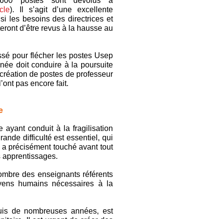
, 600 postes sont dévolus à
cle
). Il s’agit d’une excellente
i les besoins des directrices et
eront d’être revus à la hausse au
ssé pour flécher les postes Usep
née doit conduire à la poursuite
a création de postes de professeur
’ont pas encore fait.
e
 ayant conduit à la fragilisation
ande difficulté est essentiel, qui
e a précisément touché avant tout
es apprentissages.
nombre des enseignants référents
yens humains nécessaires à la
uis de nombreuses années, est