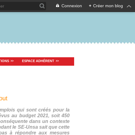
Connexion
+
Créer mon blog
TIONS
ESPACE ADHÉRENT
out
mplois qui sont créés pour la
révus au budget 2021, soit 450
 conséquente dans un contexte
endant le SE-Unsa sait que cette
e pas à répondre aux mesures