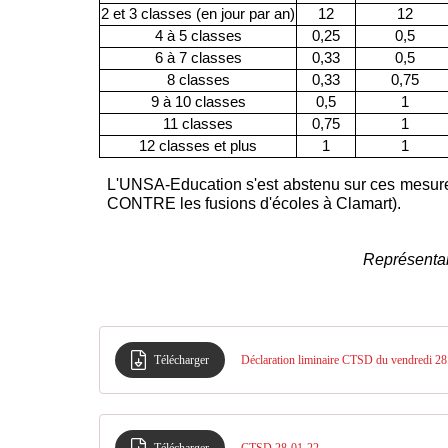
2 et 3 classes (en jour par an)
12
12
4 à 5 classes
0,25
0,5
6 à 7 classes
0,33
0,5
8 classes
0,33
0,75
9 à 10 classes
0,5
1
11 classes
0,75
1
12 classes et plus
1
1
L'UNSA-Education s'est abstenu sur ces mesures
CONTRE les fusions d'écoles à Clamart).
Représenta
Télécharger
Déclaration liminaire CTSD du vendredi 28