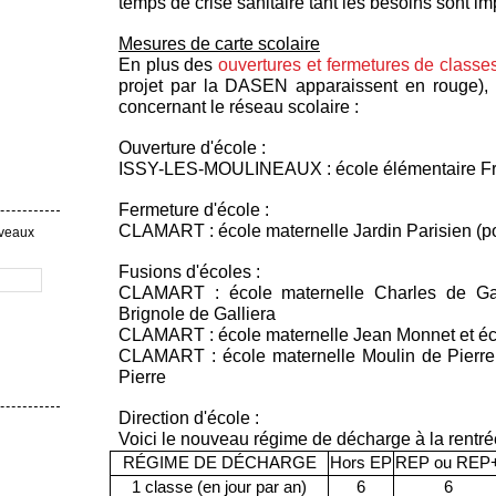
temps de crise sanitaire tant les besoins sont im
Mesures de carte scolaire
En plus des
ouvertures et fermetures de classe
projet par la DASEN apparaissent en rouge), 
concernant le réseau scolaire :
Ouverture d'école
:
ISSY-LES-MOULINEAUX : école élémentaire Fr
Fermeture d'école :
CLAMART : école maternelle Jardin Parisien (po
uveaux
Fusions d'écoles
:
CLAMART : école maternelle Charles de Gau
Brignole de Galliera
CLAMART : école maternelle Jean Monnet et éc
CLAMART : école maternelle Moulin de Pierre 
Pierre
Direction d'école :
Voici le nouveau régime de décharge à la rentré
RÉGIME DE DÉCHARGE
Hors EP
REP ou REP
1 classe (en jour par an)
6
6