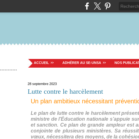
ACCUEIL
ADHÉRER AU SE-UNSA
NOS PUBLICA
28 septembre 2023
Lutte contre le harcèlement
Un plan ambitieux nécessitant prévent
Le plan de lutte contre le harcèlement présent
ministre de l’Éducation nationale s’appuie sur
et sanction. Ce plan de grande ampleur est am
conjointe de plusieurs ministères. Sa réuss
vœux, nécessitera des moyens, de la cohésion 