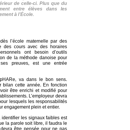
térieur de celle-ci. Plus que du
lement entre élèves dans les
ement à l’École.
dès l’école maternelle par des
ue des cours avec des horaires
rsonnels ont besoin d’outils
ation de la méthode danoise pour
t ses preuves, est une entrée
if pHARe, va dans le bon sens.
 bilan cette année. En fonction
voir être enrichi et modifié pour
tablissements. L’employeur devra
our lesquels les responsabilités
eur engagement plein et entier.
identifier les signaux faibles est
la parole soit libre, il faudra le
n devra être pensée pour ne pas