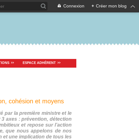
Connexion
+
Créer mon blog
TIONS
ESPACE ADHÉRENT
ion, cohésion et moyens
é par la première ministre et le
 3 axes : prévention, détection
bitieux et repose sur l’action
ite, que nous appelons de nos
et une implication de tous les