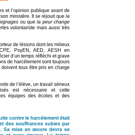
es et l’opinion publique avant de
 son ministère. Il se réjouit que
la
oignages
ou que
la peur change
ertes volontariste mais aussi très
rteur de lésions dont les milieux
ts, CPE, PsyEN, AED, AESH en
icier d’un temps réfléchi et grave
tions de harcèlement sont toujours
 doivent tous être pris en charge
ole de l’élève, un travail sérieux
érisés est nécessaire et cette
les équipes des écoles et des
utte contre le harcèlement était
 et des souffrances subies par
es. Sa mise en œuvre devra se