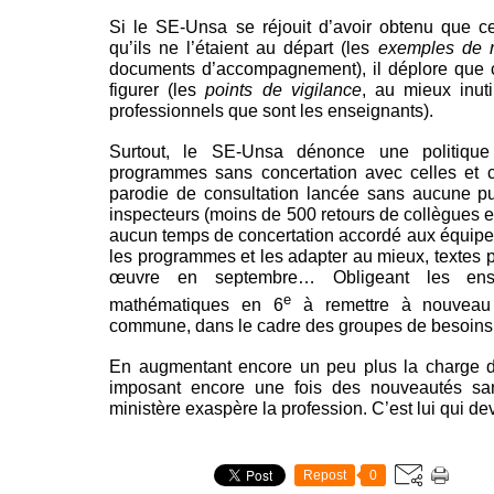
Si le SE-Unsa se réjouit d’avoir obtenu que ce
qu’ils ne l’étaient au départ (les
exemples de r
documents d’accompagnement), il déplore que c
figurer (les
points de vigilance
, au mieux inuti
professionnels que sont les enseignants).
Surtout, le SE-Unsa dénonce une politiqu
programmes sans concertation avec celles et c
parodie de consultation lancée sans aucune pu
inspecteurs (moins de 500 retours de collègues e
aucun temps de concertation accordé aux équipes 
les programmes et les adapter au mieux, textes p
œuvre en septembre… Obligeant les ens
e
mathématiques en 6
à remettre à nouveau 
commune, dans le cadre des groupes de besoins
En augmentant encore un peu plus la charge de
imposant encore une fois des nouveautés san
ministère exaspère la profession. C’est lui qui d
Repost
0