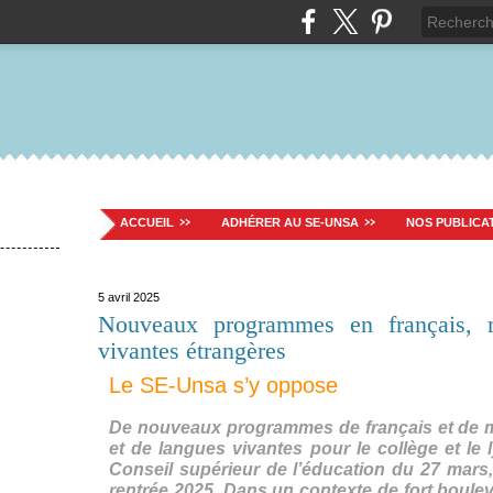
ACCUEIL
ADHÉRER AU SE-UNSA
NOS PUBLICA
5 avril 2025
Nouveaux programmes en français, m
vivantes étrangères
Le SE-Unsa s’y oppose
De nouveaux programmes de français et de m
et de langues vivantes pour le collège et le
Conseil supérieur de l’éducation du 27 mars
rentrée 2025. Dans un contexte de fort boul