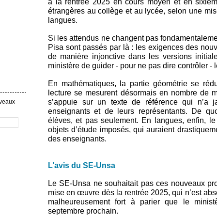
à la rentrée 2025 en cours moyen et en sixièm
étrangères au collège et au lycée, selon une mi
langues.
Si les attendus ne changent pas fondamentalement
Pisa sont passés par là : les exigences des nou
de manière injonctive dans les versions initia
ministère de guider - pour ne pas dire contrôler 
En mathématiques, la partie géométrie se rédui
lecture se mesurent désormais en nombre de mo
s’appuie sur un texte de référence qui n’a 
uveaux
enseignants et de leurs représentants. De qu
élèves, et pas seulement. En langues, enfin, le 
objets d’étude imposés, qui auraient drastiqueme
des enseignants.
L’avis du SE-Unsa
Le SE-Unsa ne souhaitait pas ces nouveaux pro
mise en œuvre dès la rentrée 2025, qui n’est abs
malheureusement fort à parier que le minist
septembre prochain.