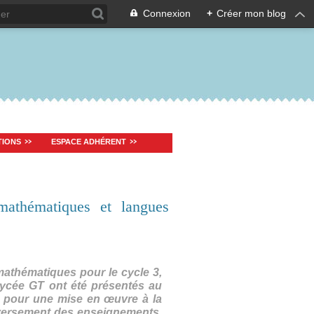
Connexion
+
Créer mon blog
TIONS
ESPACE ADHÉRENT
athématiques et langues
athématiques pour le cycle 3,
 lycée GT ont été présentés au
, pour une mise en œuvre à la
eversement des enseignements,