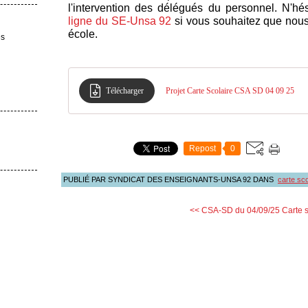
l'intervention des délégués du personnel. N'hés
ligne du SE-Unsa 92
si vous souhaitez que nous 
école.
es
Télécharger
Projet Carte Scolaire CSA SD 04 09 25
Repost
0
PUBLIÉ PAR SYNDICAT DES ENSEIGNANTS-UNSA 92
DANS
carte sco
<< CSA-SD du 04/09/25
Carte s